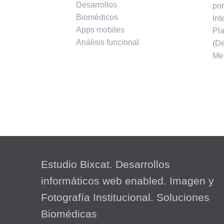
Desarrollos
por
Biomédicos
Int
Apps mobiles
Pla
Análisis funcional
(De
Me
Estudio Bixcat. Desarrollos
informáticos web enabled. Imagen y
Fotografía Institucional. Soluciones
Biomédicas