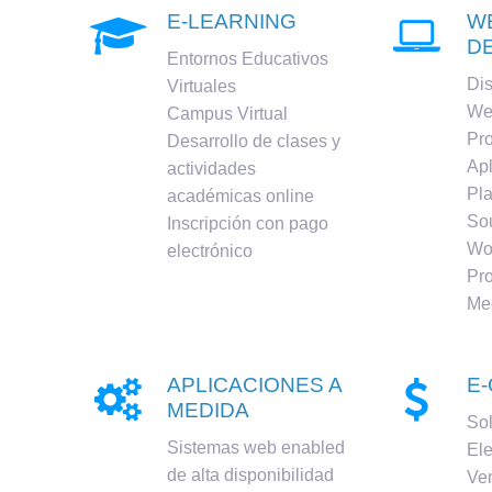
E-LEARNING
W


D
Entornos Educativos
Di
Virtuales
We
Campus Virtual
Pr
Desarrollo de clases y
Ap
actividades
Pl
académicas online
Sou
Inscripción con pago
Wo
electrónico
Pr
Me
APLICACIONES A
E


MEDIDA
So
Sistemas web enabled
Ele
de alta disponibilidad
Ven