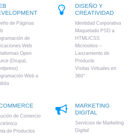
EB
DISEÑO Y

EVELOPMENT
CREATIVIDAD
seño de Páginas
Identidad Corporativa
b
Maquetado PSD a
ogramación de
HTML/CSS
licaciones Web
Micrositios –
ataformas Open
Lanzamiento de
rce (Drupal,
Producto
rdpress)
Visitas Virtuales en
ogramación Web a
360°
dida
-COMMERCE
MARKETING

DIGITAL
lución de Comercio
Servicios de Marketing
ctrónico
Digital
ta de Productos