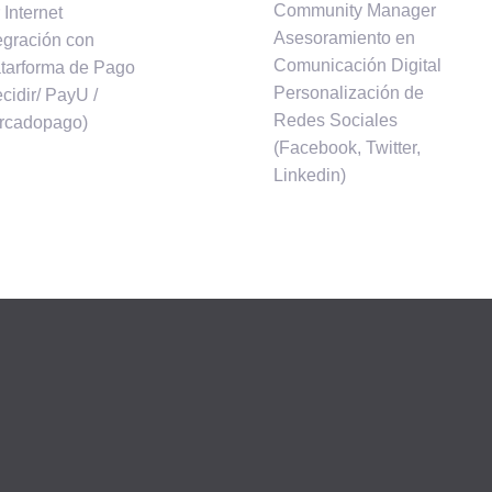
Community Manager
 Internet
Asesoramiento en
egración con
Comunicación Digital
tarforma de Pago
Personalización de
cidir/ PayU /
Redes Sociales
rcadopago)
(Facebook, Twitter,
Linkedin)