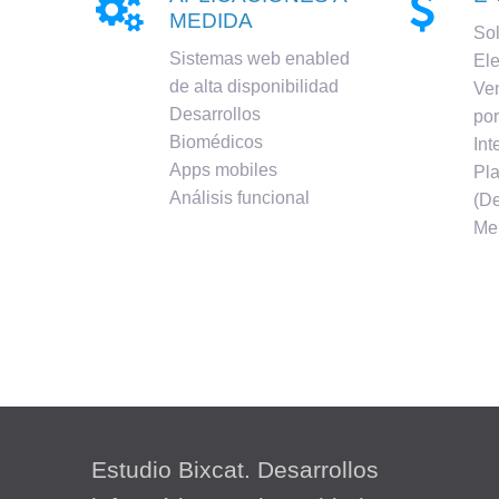


MEDIDA
So
Sistemas web enabled
Ele
de alta disponibilidad
Ven
Desarrollos
por
Biomédicos
Int
Apps mobiles
Pla
Análisis funcional
(De
Me
Estudio Bixcat. Desarrollos