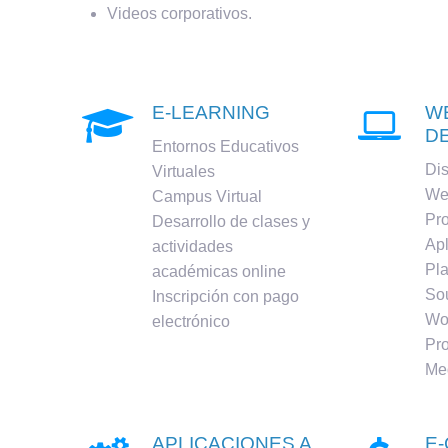
Videos corporativos.
E-LEARNING
W


D
Entornos Educativos
Di
Virtuales
We
Campus Virtual
Pr
Desarrollo de clases y
Ap
actividades
Pl
académicas online
Sou
Inscripción con pago
Wo
electrónico
Pr
Me
APLICACIONES A
E