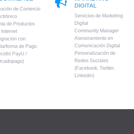

DIGITAL
lución de Comercio
Servicios de Marketing
ctrónico
Digital
ta de Productos
Community Manager
 Internet
Asesoramiento en
egración con
Comunicación Digital
tarforma de Pago
Personalización de
cidir/ PayU /
Redes Sociales
rcadopago)
(Facebook, Twitter,
Linkedin)