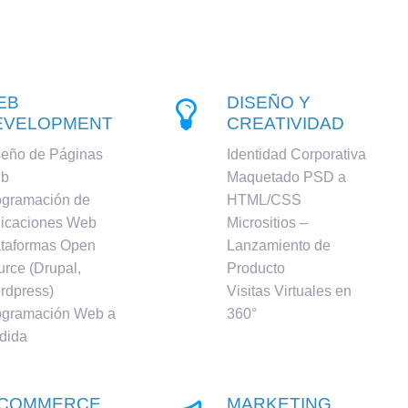
EB
DISEÑO Y

EVELOPMENT
CREATIVIDAD
seño de Páginas
Identidad Corporativa
b
Maquetado PSD a
ogramación de
HTML/CSS
licaciones Web
Micrositios –
ataformas Open
Lanzamiento de
rce (Drupal,
Producto
rdpress)
Visitas Virtuales en
ogramación Web a
360°
dida
-COMMERCE
MARKETING